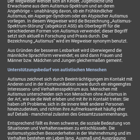
Der Wegweiser wendet sich an Kinder, Jugendliche und
Erwachsene aus dem Autismus-Spektrum und an deren
Angehörige – unabhängig davon, ob ein Frühkindlicher
Autismus, ein Asperger-Syndrom oder ein Atypischer Autismus
vorliegen. In diesem Wegweiser wird die Bezeichnung „Autismus-
Spektrum-Störung" (abgekürzt ASS) als Oberbegriff für die
verschiedenen Formen von Autismus verwendet; dieser Begriff
setzt sich aktuell in Forschung und Praxis durch. Die
Bezeichnung „Autismus“ wird im Wegweiser synonym benutzt.
Aus Gründen der besseren Lesbarkeit wird überwiegend die
männliche Sprachform verwendet; es sind dann Frauen und
Männer bzw. Mädchen und Jungen gleichermaßen gemeint.
Unterstützungsbedarf von autistischen Menschen
Autismus zeichnet sich durch Beeinträchtigungen im Kontakt mit
Anderen und in der Kommunikation sowie durch ein eingeengtes
Interessens- und Verhaltensspektrum aus. Menschen mit
Autismus unterscheiden sich von Menschen ohne Autismus in
der Art, wie sie die Welt erleben und mit ihr in Kontakt treten: Sie
haben oft Probleme, sich in die innere Welt anderer Personen
hineinzudenken, und richten ihre Aufmerksamkeit häufig eher
auf Details - manchmal zulasten des Gesamtzusammenhangs.
Entsprechend fällt es ihnen schwerer, die soziale Bedeutung von
Situationen und Verhaltensweisen zu entschlüsseln. Die
autismustypischen Besonderheiten in der Wahrnehmung und im
Verhalten bestehen ein Leben lang. Ausmaß und Ausprägung