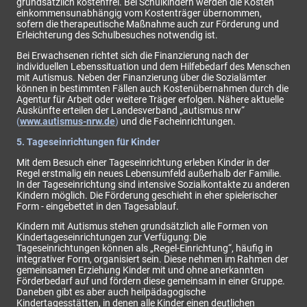
grundsätzlich kostenfrei. Bei Schulkindern werden die Kosten
einkommensunabhängig vom Kostenträger übernommen,
sofern die therapeutische Maßnahme auch zur Förderung und
Erleichterung des Schulbesuches notwendig ist.
Bei Erwachsenen richtet sich die Finanzierung nach der
individuellen Lebenssituation und dem Hilfebedarf des Menschen
mit Autismus. Neben der Finanzierung über die Sozialämter
können in bestimmten Fällen auch Kostenübernahmen durch die
Agentur für Arbeit oder weitere Träger erfolgen. Nähere aktuelle
Auskünfte erteilen der Landesverband „autismus nrw“
(
www.autismus-nrw.de
)
und die Facheinrichtungen.
5. Tageseinrichtungen für Kinder
Mit dem Besuch einer Tageseinrichtung erleben Kinder in der
Regel erstmalig ein neues Lebensumfeld außerhalb der Familie.
In der Tageseinrichtung sind intensive Sozialkontakte zu anderen
Kindern möglich. Die Förderung geschieht in eher spielerischer
Form - eingebettet in den Tagesablauf.
Kindern mit Autismus stehen grundsätzlich alle Formen von
Kindertageseinrichtungen zur Verfügung: Die
Tageseinrichtungen können als „Regel-Einrichtung“, häufig in
integrativer Form, organisiert sein. Diese nehmen im Rahmen der
gemeinsamen Erziehung Kinder mit und ohne anerkannten
Förderbedarf auf und fördern diese gemeinsam in einer Gruppe.
Daneben gibt es aber auch heilpädagogische
Kindertagesstätten, in denen alle Kinder einen deutlichen