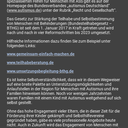
spezialisierten Hilfen für Menschen mit ASS gibt es auf der
Homepage des Bundesverbandes „autismus Deutschland“
(
www.autismus.de
) unter der Rubrik „Recht und Gesellschaft“.
Das Gesetz zur Stärkung der Teilhabe und Selbstbestimmung
von Menschen mit Behinderungen (Bundesteilhabegesetz –
BTHG) ist seit dem 1. Januar 2017 in Kraft getreten und wird
nach und nach in vier Reformschritten bis 2023 umgesetzt.
Hilfreiche Informationen dazu finden Sie zum Beispiel unter
folgenden Links:
www.gemeinsam-einfach-machen.de
www.teilhabeberatung.de
www.umsetzungsbegleitung-bthg.de
Es ist keine Selbstverständlichkeit, dass wir in diesem Wegweiser
auf eine breite Palette an Unterstützungsmöglichkeiten und
Anlaufstellen in der Region für Menschen mit Autismus und ihre
Familien hinweisen können. Noch vor wenigen Jahrzehnten
waren Familien mit einem Kind mit Autismus weitgehend auf sich
selbst gestellt.
Ohne das hohe Engagement vieler Eltern, die in dieser Zeit für die
Förderung ihrer Kinder gekämpft und Selbsthilfevereine
gegründet haben, gäbe es viele professionelle Angebote heute
nicht. Auch in Zukunft wird das Engagement von Menschen mit