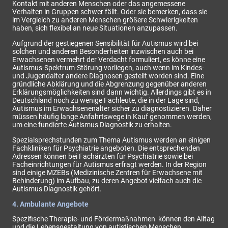
Kontakt mit anderen Menschen oder das angemessene
Verhalten in Gruppen schwer fällt. Oder sie bemerken, dass sie
im Vergleich zu anderen Menschen größere Schwierigkeiten
haben, sich flexibel an neue Situationen anzupassen.
Aufgrund der gestiegenen Sensibilität für Autismus wird bei
solchen und anderen Besonderheiten inzwischen auch bei
Erwachsenen vermehrt der Verdacht formuliert, es könne eine
Autismus-Spektrum-Störung vorliegen, auch wenn im Kindes-
und Jugendalter andere Diagnosen gestellt worden sind. Eine
gründliche Abklärung und die Abgrenzung gegenüber anderen
Erklärungsmöglichkeiten sind dann wichtig. Allerdings gibt es in
Deutschland noch zu wenige Fachleute, die in der Lage sind,
Autismus im Erwachsenenalter sicher zu diagnostizieren. Daher
müssen häufig lange Anfahrtswege in Kauf genommen werden,
um eine fundierte Autismus Diagnostik zu erhalten.
Spezialsprechstunden zum Thema Autismus werden an einigen
Fachkliniken für Psychiatrie angeboten. Die entsprechenden
Adressen können bei Fachärzten für Psychiatrie sowie bei
Facheinrichtungen für Autismus erfragt werden. In der Region
sind einige MZEBs (Medizinische Zentren für Erwachsene mit
Behinderung) im Aufbau, zu deren Angebot vielfach auch die
Autismus Diagnostik gehört.
4. Ambulante Angebote
Spezifische Therapie- und Fördermaßnahmen können den Alltag
und die Lebensgestaltung von autistischen Menschen