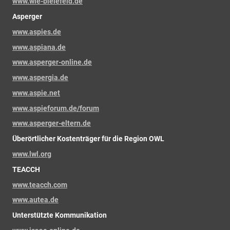
www.wie-bielefeld.de
Asperger
www.aspies.de
www.aspiana.de
www.asperger-online.de
www.aspergia.de
www.aspie.net
www.aspieforum.de/forum
www.asperger-eltern.de
Überörtlicher Kostenträger für die Region OWL
www.lwl.org
TEACCH
www.teacch.com
www.autea.de
Unterstützte Kommunikation