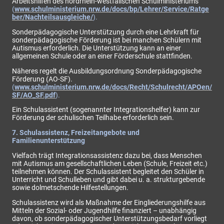
Arbeitshilfen des nordrhein-westfälischen Schulministeriums
(
www.schulministerium.nrw.de/docs/bp/Lehrer/Service/Ratge
ber/Nachteilsausgleiche/
).
Sonderpädagogische Unterstützung durch eine Lehrkraft für
sonderpädagogische Förderung ist bei manchen Schülern mit
Autismus erforderlich. Die Unterstützung kann an einer
allgemeinen Schule oder an einer Förderschule stattfinden.
Näheres regelt die Ausbildungsordnung Sonderpädagogische
Förderung (AO-SF).
(
www.schulministerium.nrw.de/docs/Recht/Schulrecht/APOen/
SF/AO_SF.pdf
).
Ein Schulassistent (sogenannter Integrationshelfer) kann zur
Förderung der schulischen Teilhabe erforderlich sein.
7. Schulassistenz, Freizeitangebote und
Familienunterstützung
Vielfach trägt Integrationsassistenz dazu bei, dass Menschen
mit Autismus am gesellschaftlichen Leben (Schule, Freizeit etc.)
teilnehmen können. Der Schulassistent begleitet den Schüler in
Unterricht und Schulleben und gibt dabei u. a. strukturgebende
sowie dolmetschende Hilfestellungen.
Schulassistenz wird als Maßnahme der Eingliederungshilfe aus
Mitteln der Sozial- oder Jugendhilfe finanziert – unabhängig
davon, ob sonderpädagogischer Unterstützungsbedarf vorliegt